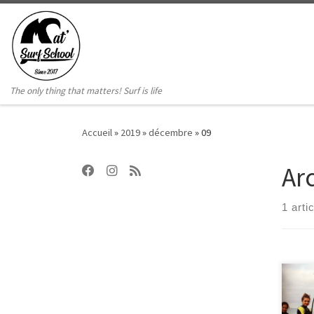
Passer au contenu
The only thing that matters! Surf is life
Accueil
»
2019
»
décembre
»
09
Ar
1 arti
Supe
comp
SCWA