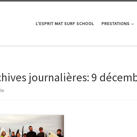
L’ESPRIT MAT SURF SCHOOL
PRESTATIONS
chives journalières:
9 décemb
cle
r résultats pour mon groupe
étition qui représentait le
L au championnat