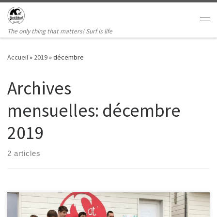
Passer au contenu
Me
The only thing that matters! Surf is life
Accueil
»
2019
»
décembre
Archives
mensuelles:
décembre
2019
2 articles