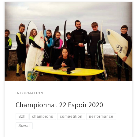
Super résultats pour mon groupe compétition qui représentait le
SCWAL au championnat départemental de surf qui se déroulait à
perros guirrec ce dimanche! Événement au top avec de très
bonnes vagues pour les compétiteurs Résultats :
1er Lenaick en
surf Benjamin.
3 ème place pour Capucine en surf ondine.
1ere […]
INFORMATION
Championnat 22 Espoir 2020
Bzh
champions
competition
performance
Scwal