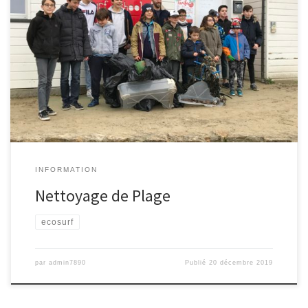
Rendez-vous Samedi 21 Décembre 2019 à 15h à l’école de surf
pour le Nettoyage de Plage annuel. Nous nous retrouverons
ensuite pour un petit moment convivial avec des surprises
INFORMATION
Nettoyage de Plage
ecosurf
par
admin7890
Publié
20 décembre 2019