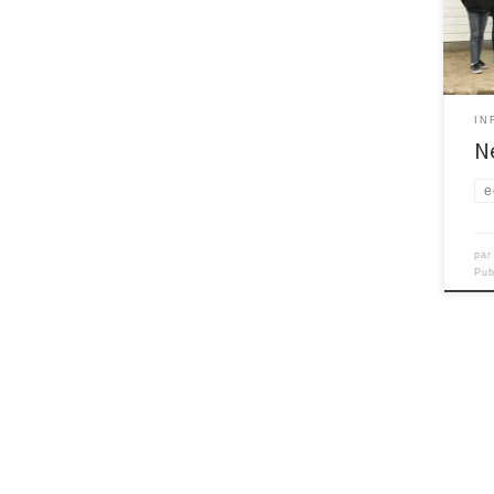
nous
peti
surpr
IN
N
e
pa
Pub