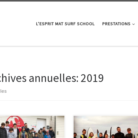
L’ESPRIT MAT SURF SCHOOL
PRESTATIONS
chives annuelles:
2019
cles
Super résultats pour mon groupe
ez-vous Samedi 21 Décembre
compétition qui représentait le
 à 15h à l’école de surf pour le
SCWAL au championnat
oyage de Plage annuel. Nous