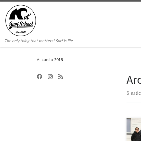
Passer au contenu
The only thing that matters! Surf is life
Accueil
»
2019
Ar
6 arti
Rend
2019
Nett