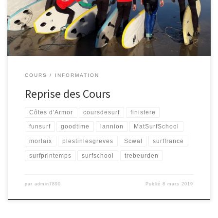
Vous cherchez le meilleur du surf et le plein de sensations c’est
ici
pour plus d’infos […]
COURS
INFORMATION
Reprise des Cours
Côtes d'Armor
coursdesurf
finistere
funsurf
goodtime
lannion
MatSurfSchool
morlaix
plestinlesgreves
Scwal
surffrance
surfprintemps
surfschool
trebeurden
par
admin7890
Publié
8 mars 2019