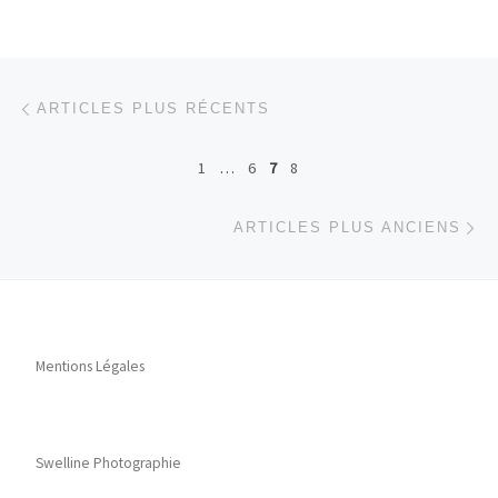
Navigation dans les articles
Articles plus récents
ARTICLES PLUS RÉCENTS
1
…
6
7
8
Ar
ARTICLES PLUS ANCIENS
Mentions Légales
Swelline Photographie