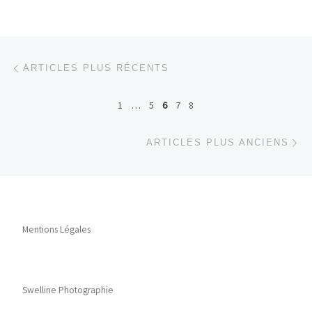
Navigation dans les articles
Articles plus récents
ARTICLES PLUS RÉCENTS
1
…
5
6
7
8
Ar
ARTICLES PLUS ANCIENS
Mentions Légales
Swelline Photographie