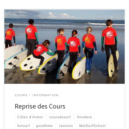
C’est la reprise Alerte générale: l’école de surf ouvre ses portes
pour les inscriptions du printemps 2019
Rendez-vous le
samedi 23 mars au local de surf à St Michel en Grève de 16h à 18h
Vous cherchez le meilleur du surf et le plein de sensations c’est
ici
pour plus d’infos […]
COURS
INFORMATION
Reprise des Cours
Côtes d'Armor
coursdesurf
finistere
funsurf
goodtime
lannion
MatSurfSchool