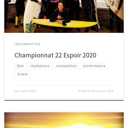
surf Benjamin.
3 ème place pour Capucine en surf ondine.
1ere […]
INFORMATION
Championnat 22 Espoir 2020
Bzh
champions
competition
performance
Scwal
par
admin7890
Publié
9 décembre 2019