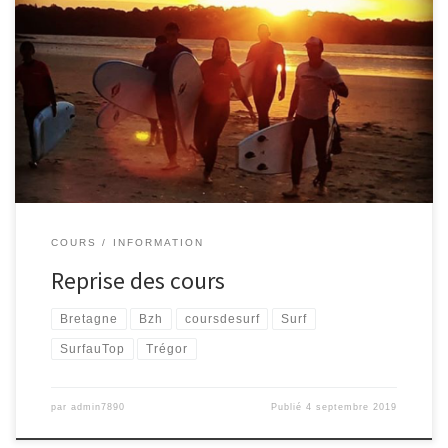
C’est la reprise Alerte générale: l’école de surf ouvre ses portes
pour les inscriptions Automne 2019
Rendez-vous le samedi 7
septembre au local de surf à St Michel en Grève de 14h à 16h
Vous cherchez le meilleur du surf et le plein de sensations c’est ici
pour plus d’infos me […]
COURS
INFORMATION
Reprise des cours
Bretagne
Bzh
coursdesurf
Surf
SurfauTop
Trégor
par
admin7890
Publié
4 septembre 2019