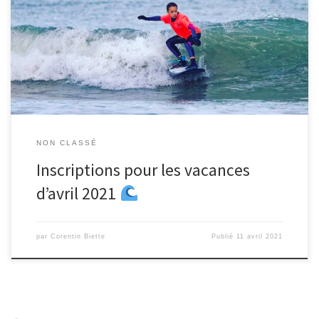
écoles peuvent continuer à accueillir du public. Uniquement dans
un rayon de 10km autour de son domicile et soumis au respect du
couvre-feu ! Décisions sanitaires pour le sport à partir du 3 avril
2021
La Fédération […]
NON CLASSÉ
Inscriptions pour les vacances
d’avril 2021
par
Corentin Biette
Publié
11 avril 2021