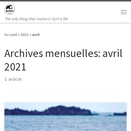
Passer au contenu
Me
The only thing that matters! Surf is life
Accueil
»
2021
»
avril
Archives mensuelles:
avril
2021
1 article
Matsurfschool It’s On
La pratique du surf reste autorisée , les