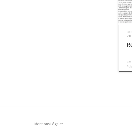
CO
PH
R
pa
Pub
Mentions Légales