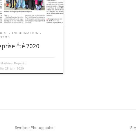
URS
INFORMATION
OTOS
eprise Été 2020
r
Mathieu Ropartz
lié
28 juin 2020
Swelline Photographie
Sc