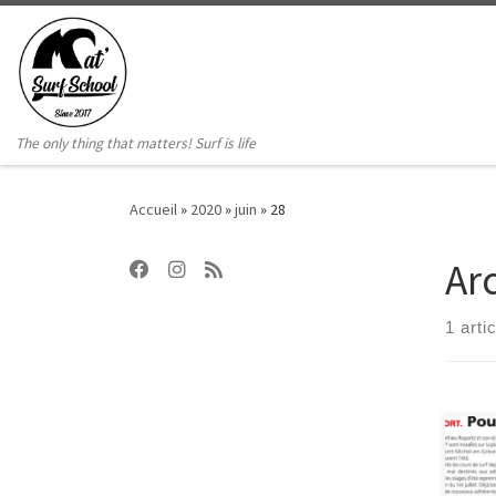
Passer au contenu
The only thing that matters! Surf is life
Accueil
»
2020
»
juin
»
28
Ar
1 arti