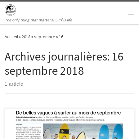
Passer au contenu
Me
The only thing that matters! Surf is life
Accueil
»
2018
»
septembre
»
16
Archives journalières:
16
septembre 2018
1 article