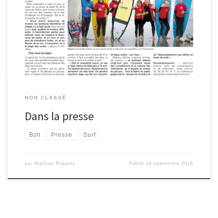
Article de Presse du 16 Septembre 2018, paru dans Ouest France
NON CLASSÉ
Dans la presse
Bzh
Presse
Surf
par
Mathieu Ropartz
Publié
16 septembre 2018